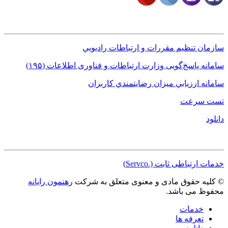
لینک های کاربردی
سازمان تنظيم مقررات و ارتباطات راديويي
سامانه پاسخ‌گویی وزارت ارتباطات و فناوری اطلاعات (١٩۵)
سامانه ارزيابي ميزان رضايتمندي کاربران
تست سرعت
دانلود
مجوزها
خدمات ارتباطی ثابت (.Servco)
© کلیه حقوق مادی و معنوی متعلق به شرکت
رهنمون رایانه
محفوظ می باشد.
خدمات
تعرفه ها