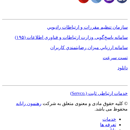
لینک های کاربردی
سازمان تنظيم مقررات و ارتباطات راديويي
سامانه پاسخ‌گویی وزارت ارتباطات و فناوری اطلاعات (١٩۵)
سامانه ارزيابي ميزان رضايتمندي کاربران
تست سرعت
دانلود
مجوزها
خدمات ارتباطی ثابت (.Servco)
© کلیه حقوق مادی و معنوی متعلق به شرکت
رهنمون رایانه
محفوظ می باشد.
خدمات
تعرفه ها