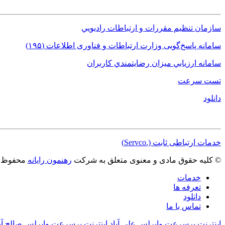
لینک های کاربردی
سازمان تنظيم مقررات و ارتباطات راديويي
سامانه پاسخ‌گویی وزارت ارتباطات و فناوری اطلاعات (١٩۵)
سامانه ارزيابي ميزان رضايتمندي کاربران
تست سرعت
دانلود
مجوزها
خدمات ارتباطی ثابت (.Servco)
© کلیه حقوق مادی و معنوی متعلق به شرکت
رهنمون رایانه
محفوظ م
خدمات
تعرفه ها
دانلود
تماس با ما
اینترنت پرسرعت وایرلس علی آباد
اینترنت پرسرعت وایرلس صالح آبا