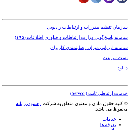
لینک های کاربردی
سازمان تنظيم مقررات و ارتباطات راديويي
سامانه پاسخ‌گویی وزارت ارتباطات و فناوری اطلاعات (١٩۵)
سامانه ارزيابي ميزان رضايتمندي کاربران
تست سرعت
دانلود
مجوزها
خدمات ارتباطی ثابت (.Servco)
© کلیه حقوق مادی و معنوی متعلق به شرکت
رهنمون رایانه
محفوظ می باشد.
خدمات
تعرفه ها