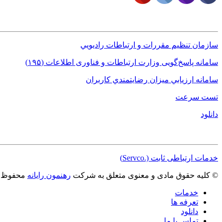
لینک های کاربردی
سازمان تنظيم مقررات و ارتباطات راديويي
سامانه پاسخ‌گویی وزارت ارتباطات و فناوری اطلاعات (١٩۵)
سامانه ارزيابي ميزان رضايتمندي کاربران
تست سرعت
دانلود
مجوزها
خدمات ارتباطی ثابت (.Servco)
© کلیه حقوق مادی و معنوی متعلق به شرکت
رهنمون رایانه
محفوظ م
خدمات
تعرفه ها
دانلود
تماس با ما